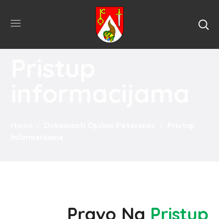
Pristup
informacijama
Home
Dokumenti Općine Peteranec
Pristup
Informacijama
Pravo Na
Pristup