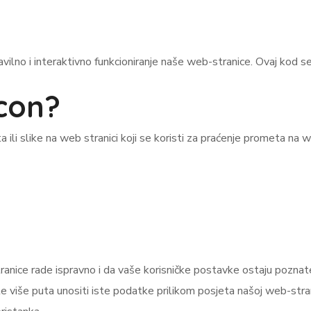
avilno i interaktivno funkcioniranje naše web-stranice. Ovaj kod s
acon?
ta ili slike na web stranici koji se koristi za praćenje prometa na w
stranice rade ispravno i da vaše korisničke postavke ostaju pozna
više puta unositi iste podatke prilikom posjeta našoj web-stranici 