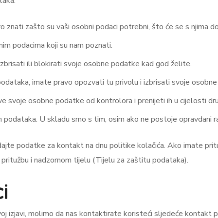
taka:
znati zašto su vaši osobni podaci potrebni, što će se s njima dog
nim podacima koji su nam poznati.
izbrisati ili blokirati svoje osobne podatke kad god želite.
dataka, imate pravo opozvati tu privolu i izbrisati svoje osobne
e svoje osobne podatke od kontrolora i prenijeti ih u cijelosti d
ih podataka. U skladu smo s tim, osim ako ne postoje opravdani r
ledajte podatke za kontakt na dnu politike kolačića. Ako imate 
i pritužbu i nadzornom tijelu (Tijelu za zaštitu podataka).
i
 ovoj izjavi, molimo da nas kontaktirate koristeći sljedeće kontakt 