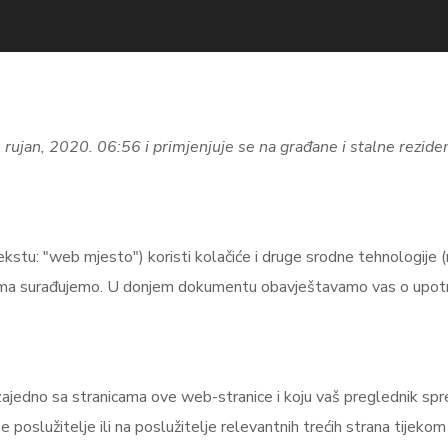
17. rujan, 2020. 06:56 i primjenjuje se na građane i stalne rezi
ekstu: "web mjesto") koristi kolačiće i druge srodne tehnologije (
 kojima surađujemo. U donjem dokumentu obavještavamo vas o upotre
ajedno sa stranicama ove web-stranice i koju vaš preglednik spre
e poslužitelje ili na poslužitelje relevantnih trećih strana tijeko