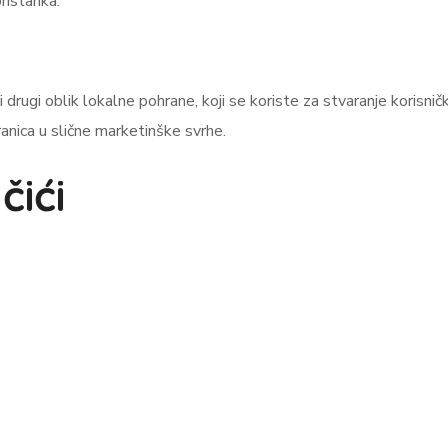
ristanka.
ji drugi oblik lokalne pohrane, koji se koriste za stvaranje korisnič
ranica u slične marketinške svrhe.
čići