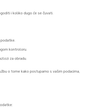
oditi i koliko dugo će se čuvati.
 podatke.
rugom kontroloru.
azlozi za obradu.
pritužbu o tome kako postupamo s vašim podacima,
podatke: