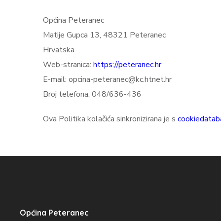
Općina Peteranec
Matije Gupca 13, 48321 Peteranec
Hrvatska
Web-stranica:
https://peteranec.hr
E-mail:
opcina-peteranec@kc.htnet.hr
Broj telefona: 048/636-436
Ova Politika kolačića sinkronizirana je s
cookiedatab
Općina Peteranec