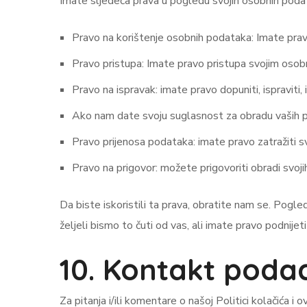
Imate sljedeća prava u pogledu svojih osobnih poda
Pravo na korištenje osobnih podataka: Imate pravo 
Pravo pristupa: Imate pravo pristupa svojim osob
Pravo na ispravak: imate pravo dopuniti, ispraviti, 
Ako nam date svoju suglasnost za obradu vaših po
Pravo prijenosa podataka: imate pravo zatražiti sv
Pravo na prigovor: možete prigovoriti obradi svoj
Da biste iskoristili ta prava, obratite nam se. Pog
željeli bismo to čuti od vas, ali imate pravo podnijet
10. Kontakt podac
Za pitanja i/ili komentare o našoj Politici kolačića i