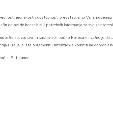
vednosti, jednakosti i dostupnosti predstavljamo Vam moderniju
čin dolazi do korisnih ali i potrebnih informacija za sve zainteres
avnotežen razvoj sve tri sastavnice općine Peteranec važno je da s
ijali i želja je iste oplemeniti i intenzivnije koristiti na dobrob
Općinu Peteranec.