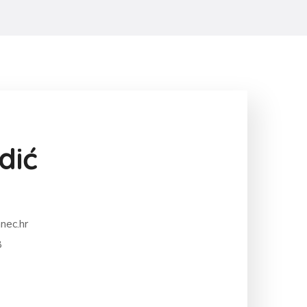
dić
nec.hr
8