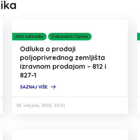
ika
Akti načelnika
Dokumenti Općine
Odluka o prodaji
poljoprivrednog zemljišta
izravnom prodajom – 812 i
827-1
SAZNAJ VIŠE
18. veljače, 2026. 14:21