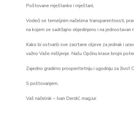
Poštovane mještanke i mještani,
Vodeći se temeljnim načelima transparentnosti, pra
na kojem se sadržajno objedinjeno i na jednostavan na
Kako bi ostvarili sve zacrtane ciljeve za jednak i ur
važno Vaše mišljenje. Našu Općinu krase brojni potenc
Zajedno gradimo prosperitetniju i ugodniju za život 
S poštovanjem,
Vaš načelnik – Ivan Derdić, mag.iur.