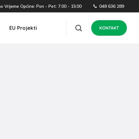
 Vrijeme Općine: Pon - Pet: 7:00 - 15:00
048 636 289
EU Projekti
KONTAKT