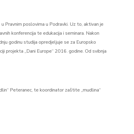
 u Pravnim poslovima u Podravki. Uz to, aktivan je
vnih konferencija te edukacija i seminara. Nakon
adnju godinu studija opredjeljuje se za Europsko
ciji projekta „Dani Europe“ 2016. godine. Od svibnja
lin“ Peteranec, te koordinator zaštite „mudlina“