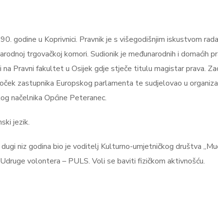
0. godine u Koprivnici. Pravnik je s višegodišnjim iskustvom rada
arodnoj trgovačkoj komori. Sudionik je međunarodnih i domaćih pra
i na Pravni fakultet u Osijek gdje stječe titulu magistar prava. Z
o doček zastupnika Europskog parlamenta te sudjelovao u organiza
og načelnika Općine Peteranec.
ski jezik.
ugi niz godina bio je voditelj Kulturno-umjetničkog društva „Mud
 Udruge volontera – PULS. Voli se baviti fizičkom aktivnošću.