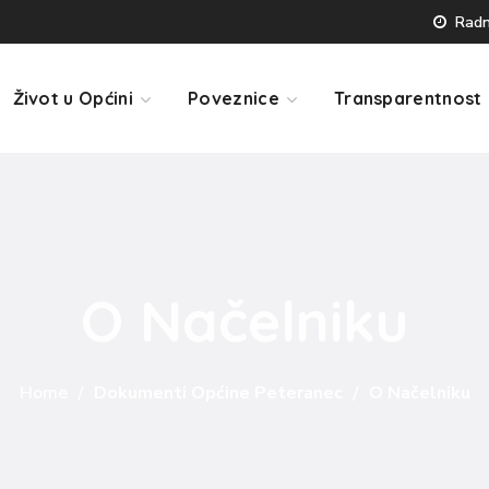
Radno
Život u Općini
Poveznice
Transparentnost
O Načelniku
Home
Dokumenti Općine Peteranec
O Načelniku