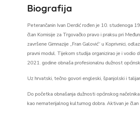
Biografija
Peterančanin Ivan Derdić rođen je 10. studenoga 199
član Komisije za Trgovačko pravo i praksu pri Međun
završene Gimnazije „Fran Galović“ u Koprivnici, odlaz
pravni modul. Tijekom studija organizirao je i vodi
2021. godine obnaša profesionalnu dužnost općinsk
Uz hrvatski, tečno govori engleski, španjolski i talijan
Do početka obnašanja dužnosti općinskog načelnika d
kao nematerijalnog kulturnog dobra. Aktivan je član