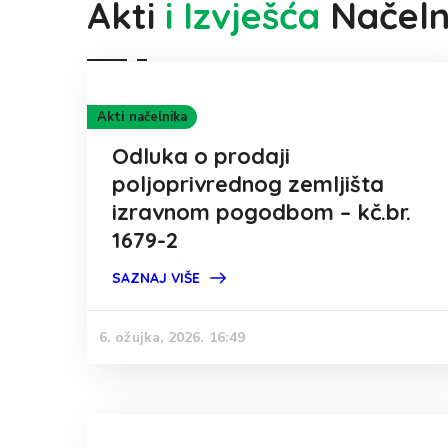
Akti
i Izvješća
Načeln
Akti načelnika
Odluka o prodaji
poljoprivrednog zemljišta
izravnom pogodbom – kč.br.
1679-2
SAZNAJ VIŠE
6. ožujka, 2026. 16:49