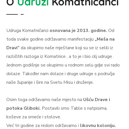
O
Udruzi
Komatničanci
Udruga Komatničanci
osnovana je 2013. godine.
Od
toda svake godine održavamo manifestaciju
„Meša na
Dravi”
da okupimo naše mještane koji su se iz selili iz
različitih razloga iz Komatnice , a to je i bio cilj udruge .
Jednom godišnje se okupimo u rodnom selu gdje svi rado
dolaze. Također nam dolaze i druge udruge s područja
naše županije i šire na Svetu Misu i druženje..
Osim toga održavamo naše mjesto na
Ušću Drave i
potoka Gliboki.
Postavili smo Table s natpisima,
koševe za smeće i stolove.
Već tri godine za redom održavamo i
likovnu koloniju.