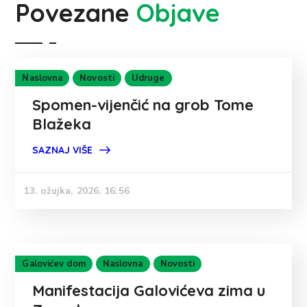
Povezane
Objave
Naslovna
Novosti
Udruge
Spomen-vijenčić na grob Tome
Blažeka
SAZNAJ VIŠE
13. ožujka, 2026. 16:56
Galovićev dom
Naslovna
Novosti
Manifestacija Galovićeva zima u