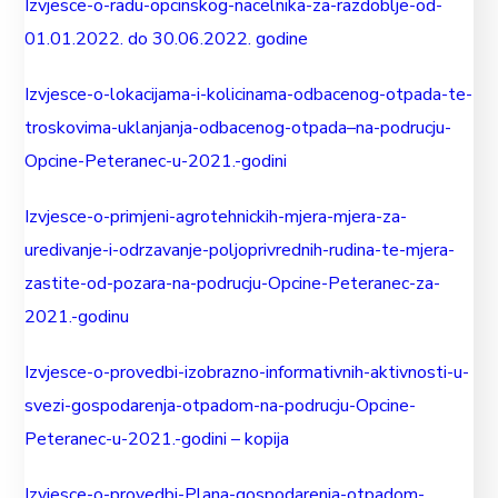
Izvjesce-o-radu-opcinskog-nacelnika-za-razdoblje-od-
01.01.2022. do 30.06.2022. godine
Izvjesce-o-lokacijama-i-kolicinama-odbacenog-otpada-te-
troskovima-uklanjanja-odbacenog-otpada–na-podrucju-
Opcine-Peteranec-u-2021.-godini
Izvjesce-o-primjeni-agrotehnickih-mjera-mjera-za-
uredivanje-i-odrzavanje-poljoprivrednih-rudina-te-mjera-
zastite-od-pozara-na-podrucju-Opcine-Peteranec-za-
2021.-godinu
Izvjesce-o-provedbi-izobrazno-informativnih-aktivnosti-u-
svezi-gospodarenja-otpadom-na-podrucju-Opcine-
Peteranec-u-2021.-godini – kopija
Izvjesce-o-provedbi-Plana-gospodarenja-otpadom-