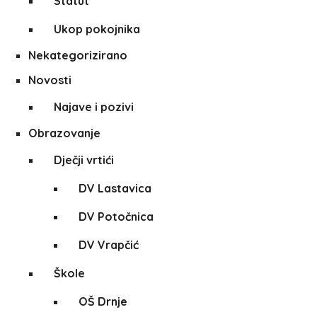
Statut
Ukop pokojnika
Nekategorizirano
Novosti
Najave i pozivi
Obrazovanje
Dječji vrtići
DV Lastavica
DV Potočnica
DV Vrapčić
Škole
OŠ Drnje