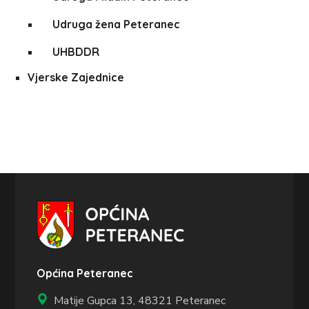
Udruga žena Peteranec
UHBDDR
Vjerske Zajednice
Općina Peteranec
Matije Gupca 13,
48321 Peteranec