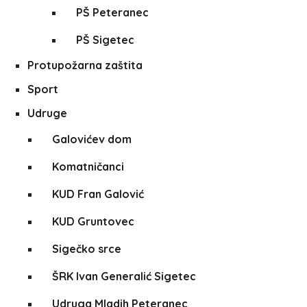
PŠ Peteranec
PŠ Sigetec
Protupožarna zaštita
Sport
Udruge
Galovićev dom
Komatničanci
KUD Fran Galović
KUD Gruntovec
Sigečko srce
ŠRK Ivan Generalić Sigetec
Udruga Mladih Peteranec