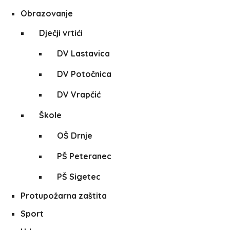
Obrazovanje
Dječji vrtići
DV Lastavica
DV Potočnica
DV Vrapčić
Škole
OŠ Drnje
PŠ Peteranec
PŠ Sigetec
Protupožarna zaštita
Sport