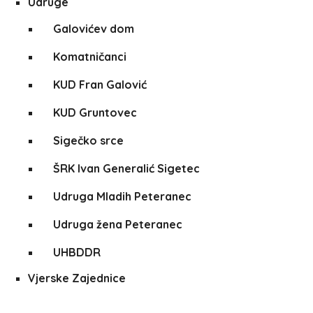
Udruge
Galovićev dom
Komatničanci
KUD Fran Galović
KUD Gruntovec
Sigečko srce
ŠRK Ivan Generalić Sigetec
Udruga Mladih Peteranec
Udruga žena Peteranec
UHBDDR
Vjerske Zajednice