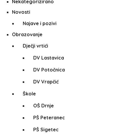
Nekategorizirano
Novosti
Najave i pozivi
Obrazovanje
Dječji vrtići
DV Lastavica
DV Potočnica
DV Vrapčić
Škole
OŠ Drnje
PŠ Peteranec
PŠ Sigetec