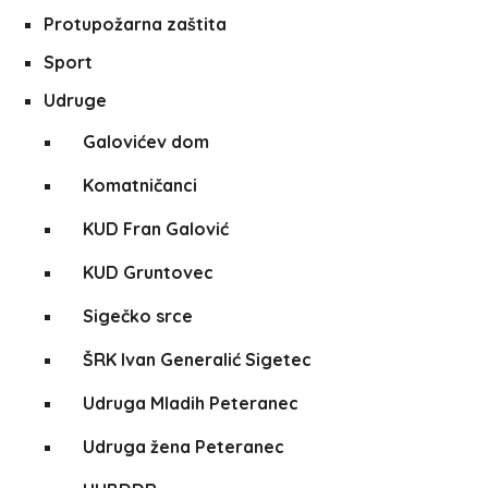
Protupožarna zaštita
Sport
Udruge
Galovićev dom
Komatničanci
KUD Fran Galović
KUD Gruntovec
Sigečko srce
ŠRK Ivan Generalić Sigetec
Udruga Mladih Peteranec
Udruga žena Peteranec