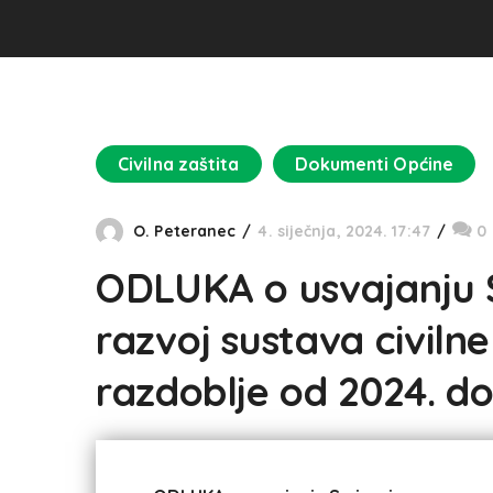
Civilna zaštita
Dokumenti Općine
O. Peteranec
4. siječnja, 2024. 17:47
0
ODLUKA o usvajanju S
razvoj sustava civiln
razdoblje od 2024. do