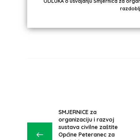
ODLUKA o usvajanju Smjernica za organiz
razdobl
SMJERNICE za
organizaciju i razvoj
sustava civilne zaštite
Općine Peteranec za