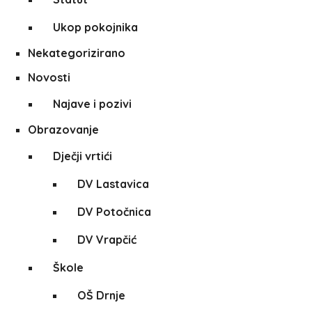
Ukop pokojnika
Nekategorizirano
Novosti
Najave i pozivi
Obrazovanje
Dječji vrtići
DV Lastavica
DV Potočnica
DV Vrapčić
Škole
OŠ Drnje