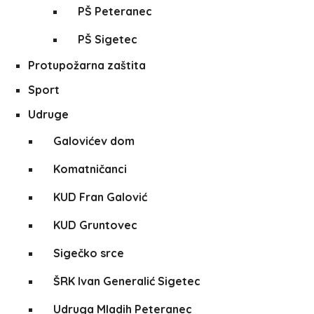
PŠ Peteranec
PŠ Sigetec
Protupožarna zaštita
Sport
Udruge
Galovićev dom
Komatničanci
KUD Fran Galović
KUD Gruntovec
Sigečko srce
ŠRK Ivan Generalić Sigetec
Udruga Mladih Peteranec