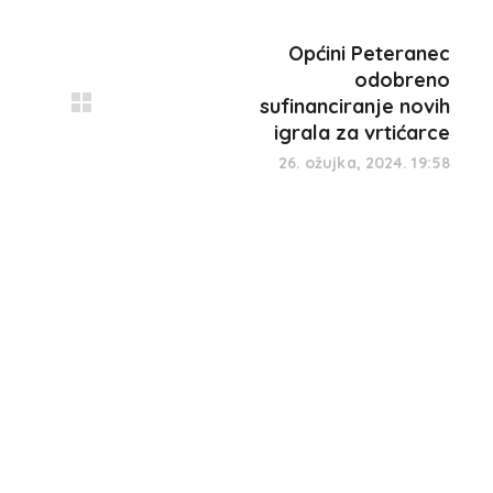
Općini Peteranec
odobreno
sufinanciranje novih
igrala za vrtićarce
26. ožujka, 2024. 19:58