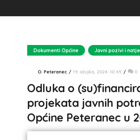
Dokumenti Općine
Javni pozivi i natje
O. Peteranec
19. ožujka, 2024. 10:45
0
Odluka o (su)financi
projekata javnih pot
Općine Peteranec u 2