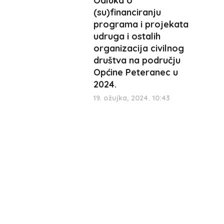
Odluka o
(su)financiranju
programa i projekata
udruga i ostalih
organizacija civilnog
društva na području
Općine Peteranec u
2024.
19. ožujka, 2024. 10:43