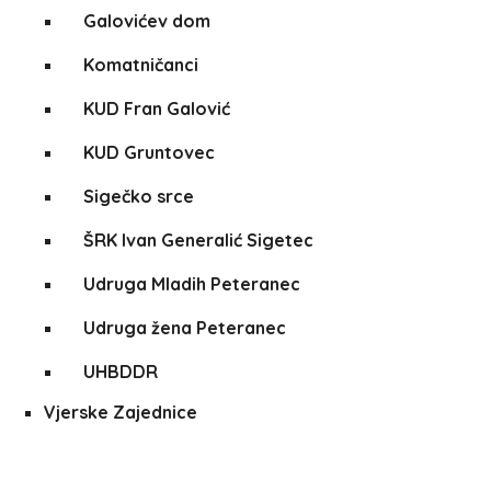
Galovićev dom
Komatničanci
KUD Fran Galović
KUD Gruntovec
Sigečko srce
ŠRK Ivan Generalić Sigetec
Udruga Mladih Peteranec
Udruga žena Peteranec
UHBDDR
Vjerske Zajednice