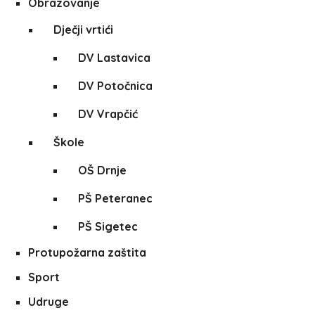
Obrazovanje
Dječji vrtići
DV Lastavica
DV Potočnica
DV Vrapčić
Škole
OŠ Drnje
PŠ Peteranec
PŠ Sigetec
Protupožarna zaštita
Sport
Udruge