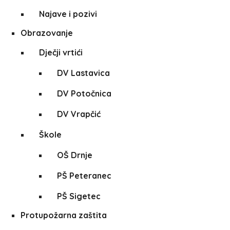
Najave i pozivi
Obrazovanje
Dječji vrtići
DV Lastavica
DV Potočnica
DV Vrapčić
Škole
OŠ Drnje
PŠ Peteranec
PŠ Sigetec
Protupožarna zaštita