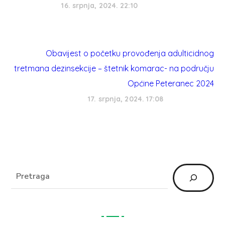
16. srpnja, 2024. 22:10
Obavijest o početku provođenja adulticidnog
tretmana dezinsekcije – štetnik komarac- na području
Općine Peteranec 2024
17. srpnja, 2024. 17:08