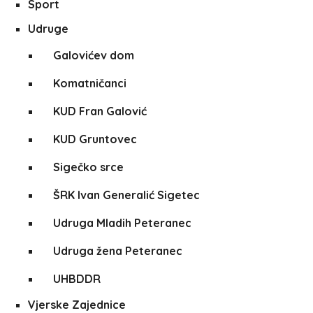
Sport
Udruge
Galovićev dom
Komatničanci
KUD Fran Galović
KUD Gruntovec
Sigečko srce
ŠRK Ivan Generalić Sigetec
Udruga Mladih Peteranec
Udruga žena Peteranec
UHBDDR
Vjerske Zajednice