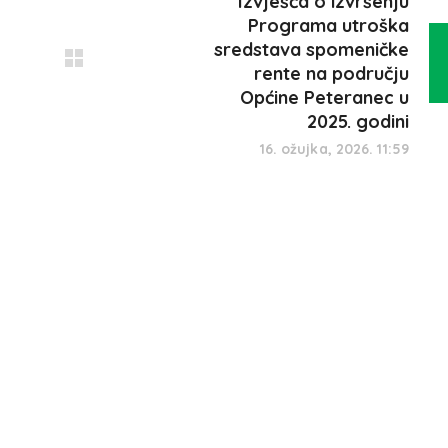
Izvješća o izvršenju
Programa utroška
sredstava spomeničke
rente na području
Općine Peteranec u
2025. godini
16. ožujka, 2026. 11:59