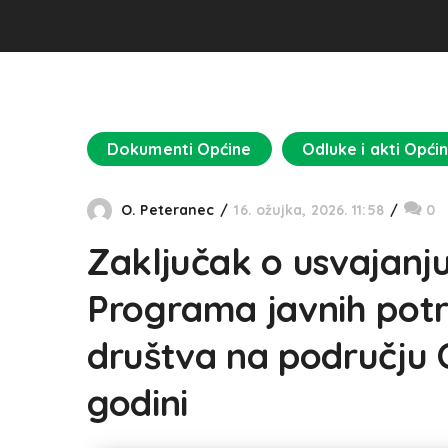
Dokumenti Općine
Odluke i akti Opći
O. Peteranec
16. ožujka, 2026. 11:58
0
Zaključak o usvajanju
Programa javnih potre
društva na području 
godini