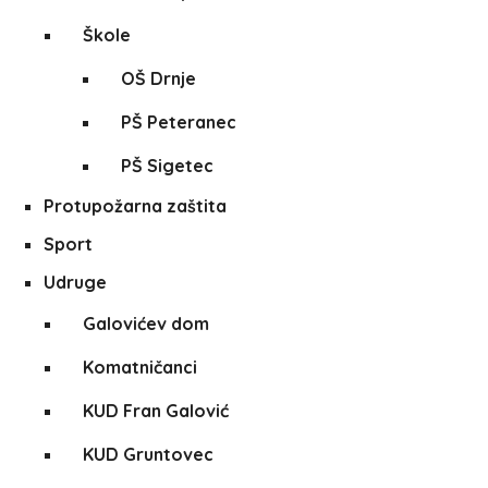
Škole
OŠ Drnje
PŠ Peteranec
PŠ Sigetec
Protupožarna zaštita
Sport
Udruge
Galovićev dom
Komatničanci
KUD Fran Galović
KUD Gruntovec