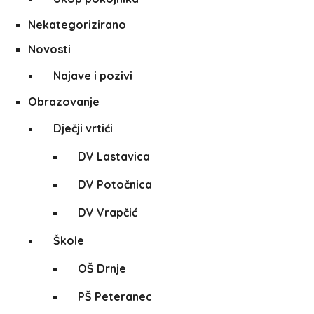
Nekategorizirano
Novosti
Najave i pozivi
Obrazovanje
Dječji vrtići
DV Lastavica
DV Potočnica
DV Vrapčić
Škole
OŠ Drnje
PŠ Peteranec