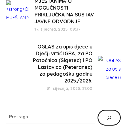
MJEŠTANIMA O
MOGUĆNOSTI
PRIKLJUČKA NA SUSTAV
JAVNE ODVODNJE
17. siječnja, 2025. 09:37
OGLAS za upis djece u
Dječji vrtić IGRA, za PO
Potočnica (Sigetec) i PO
Lastavica (Peteranec)
za pedagošku godinu
2025./2026.
31. siječnja, 2025. 21:00