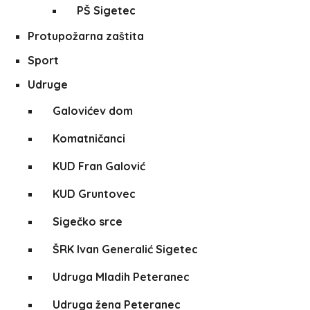
PŠ Sigetec
Protupožarna zaštita
Sport
Udruge
Galovićev dom
Komatničanci
KUD Fran Galović
KUD Gruntovec
Sigečko srce
ŠRK Ivan Generalić Sigetec
Udruga Mladih Peteranec
Udruga žena Peteranec