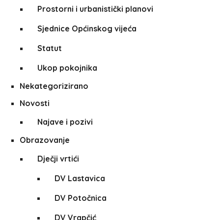
Prostorni i urbanistički planovi
Sjednice Općinskog vijeća
Statut
Ukop pokojnika
Nekategorizirano
Novosti
Najave i pozivi
Obrazovanje
Dječji vrtići
DV Lastavica
DV Potočnica
DV Vrapčić