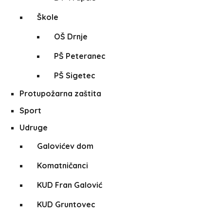
Škole
OŠ Drnje
PŠ Peteranec
PŠ Sigetec
Protupožarna zaštita
Sport
Udruge
Galovićev dom
Komatničanci
KUD Fran Galović
KUD Gruntovec