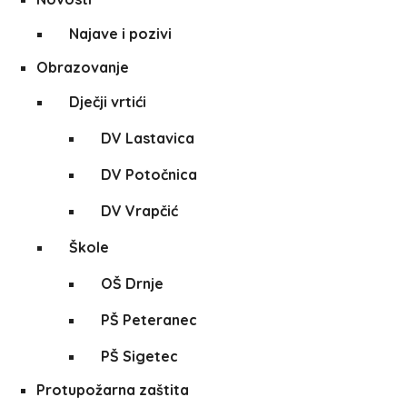
Najave i pozivi
Obrazovanje
Dječji vrtići
DV Lastavica
DV Potočnica
DV Vrapčić
Škole
OŠ Drnje
PŠ Peteranec
PŠ Sigetec
Protupožarna zaštita