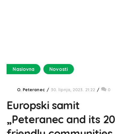
Naslovna
Novosti
O. Peteranec
30. lipnja, 2023. 21:22
0
Europski samit
„Peteranec and its 20
friendly communities