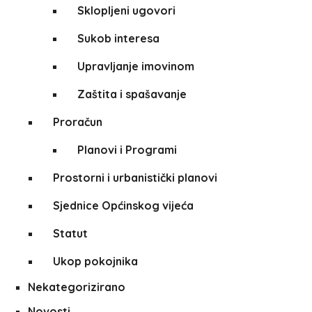
Sklopljeni ugovori
Sukob interesa
Upravljanje imovinom
Zaštita i spašavanje
Proračun
Planovi i Programi
Prostorni i urbanistički planovi
Sjednice Općinskog vijeća
Statut
Ukop pokojnika
Nekategorizirano
Novosti