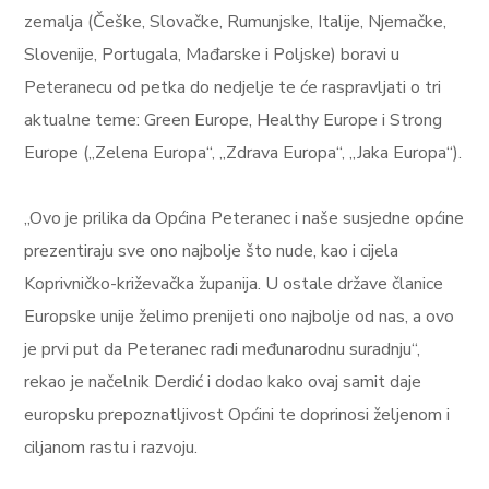
zemalja (Češke, Slovačke, Rumunjske, Italije, Njemačke,
Slovenije, Portugala, Mađarske i Poljske) boravi u
Peteranecu od petka do nedjelje te će raspravljati o tri
aktualne teme: Green Europe, Healthy Europe i Strong
Europe („Zelena Europa“, „Zdrava Europa“, „Jaka Europa“).
„Ovo je prilika da Općina Peteranec i naše susjedne općine
prezentiraju sve ono najbolje što nude, kao i cijela
Koprivničko-križevačka županija. U ostale države članice
Europske unije želimo prenijeti ono najbolje od nas, a ovo
je prvi put da Peteranec radi međunarodnu suradnju“,
rekao je načelnik Derdić i dodao kako ovaj samit daje
europsku prepoznatljivost Općini te doprinosi željenom i
ciljanom rastu i razvoju.