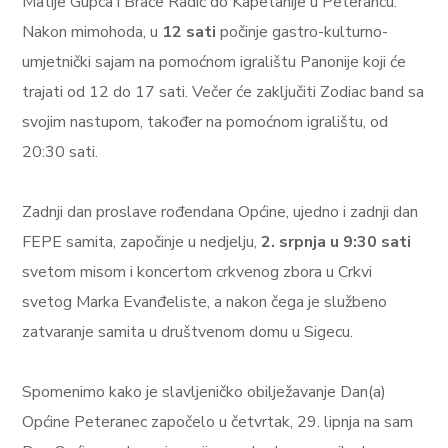
Matije Gupca i Braće Radić do Kapetanije u Peterancu.
Nakon mimohoda, u
12 sati
počinje gastro-kulturno-
umjetnički sajam na pomoćnom igralištu Panonije koji će
trajati od 12 do 17 sati. Večer će zaključiti Zodiac band sa
svojim nastupom, također na pomoćnom igralištu, od
20:30 sati.
Zadnji dan proslave rođendana Općine, ujedno i zadnji dan
FEPE samita, započinje u nedjelju,
2. srpnja u 9:30 sati
svetom misom i koncertom crkvenog zbora u Crkvi
svetog Marka Evanđeliste, a nakon čega je službeno
zatvaranje samita u društvenom domu u Sigecu.
Spomenimo kako je slavljeničko obilježavanje Dan(a)
Općine Peteranec započelo u četvrtak, 29. lipnja na sam