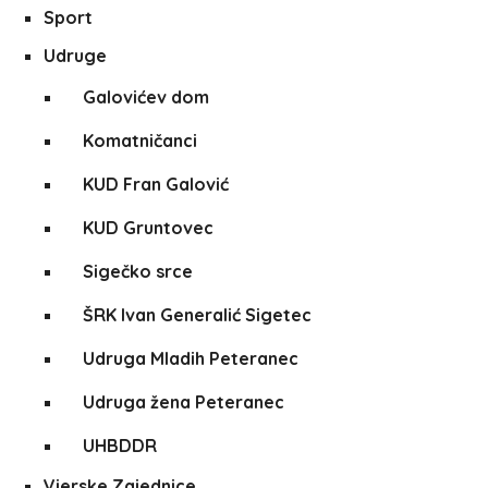
Sport
Udruge
Galovićev dom
Komatničanci
KUD Fran Galović
KUD Gruntovec
Sigečko srce
ŠRK Ivan Generalić Sigetec
Udruga Mladih Peteranec
Udruga žena Peteranec
UHBDDR
Vjerske Zajednice