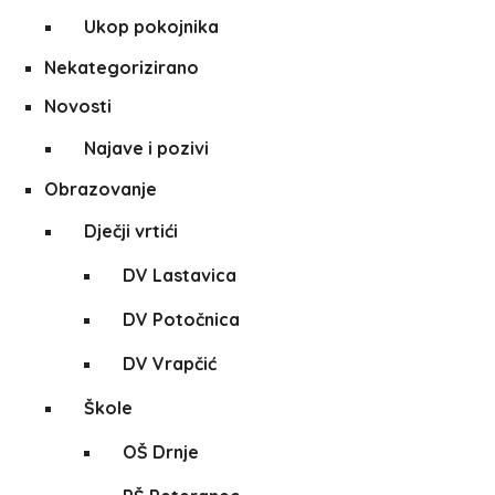
Ukop pokojnika
Nekategorizirano
Novosti
Najave i pozivi
Obrazovanje
Dječji vrtići
DV Lastavica
DV Potočnica
DV Vrapčić
Škole
OŠ Drnje