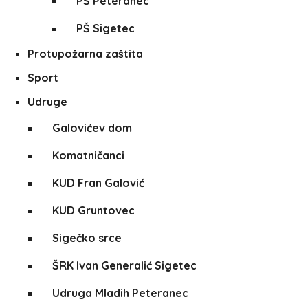
PŠ Peteranec
PŠ Sigetec
Protupožarna zaštita
Sport
Udruge
Galovićev dom
Komatničanci
KUD Fran Galović
KUD Gruntovec
Sigečko srce
ŠRK Ivan Generalić Sigetec
Udruga Mladih Peteranec