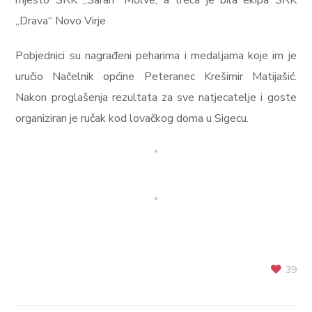
mjesto ŠRK „Šaran“ Molve, a treća je bila ekipa ŠRK
„Drava“ Novo Virje
Pobjednici su nagrađeni peharima i medaljama koje im je
uručio Načelnik općine Peteranec Krešimir Matijašić.
Nakon proglašenja rezultata za sve natjecatelje i goste
organiziran je ručak kod lovačkog doma u Sigecu.
39