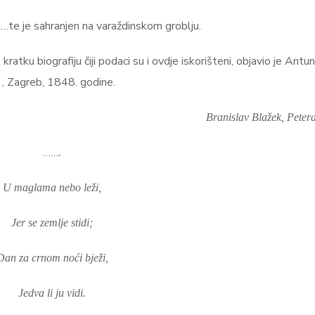
i…te je sahranjen na varaždinskom groblju.
ratku biografiju čiji podaci su i ovdje iskorišteni, objavio je Ant
 , Zagreb, 1848. godine.
Branislav Blažek, Pete
……
.
U maglama nebo leži,
Jer se zemlje stidi;
Dan za crnom noći bježi,
Jedva li ju vidi.