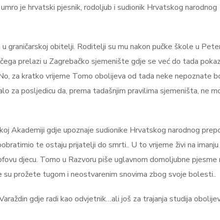
 umro je hrvatski pjesnik, rodoljub i sudionik Hrvatskog narodnog
 graničarskoj obitelji. Roditelji su mu nakon pučke škole u Pete
n čega prelazi u Zagrebačko sjemenište gdje se već do tada poka
 No, za kratko vrijeme Tomo obolijeva od tada neke nepoznate bo
imalo za posljedicu da, prema tadašnjim pravilima sjemeništa, ne m
skoj Akademiji gdje upoznaje sudionike Hrvatskog narodnog prep
timio te ostaju prijatelji do smrti.. U to vrijeme živi na imanju
grofovu djecu. Tomo u Razvoru piše uglavnom domoljubne pjesme 
je su prožete tugom i neostvarenim snovima zbog svoje bolesti..
raždin gdje radi kao odvjetnik…ali još za trajanja studija obolije