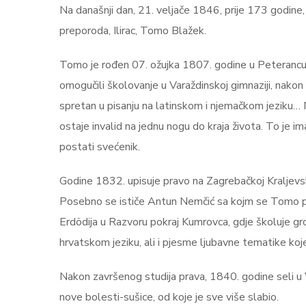
Na današnji dan, 21. veljače 1846, prije 173 godine,
preporoda, Ilirac, Tomo Blažek.
Tomo je rođen 07. ožujka 1807. godine u Peterancu u
omogučili školovanje u Varaždinskoj gimnaziji, nako
spretan u pisanju na latinskom i njemačkom jeziku…
ostaje invalid na jednu nogu do kraja života. To je 
postati svećenik.
Godine 1832. upisuje pravo na Zagrebačkoj Kraljev
Posebno se ističe Antun Nemčić sa kojm se Tomo pobra
Erdödija u Razvoru pokraj Kumrovca, gdje školuje 
hrvatskom jeziku, ali i pjesme ljubavne tematike ko
Nakon završenog studija prava, 1840. godine seli u Va
nove bolesti-sušice, od koje je sve više slabio.