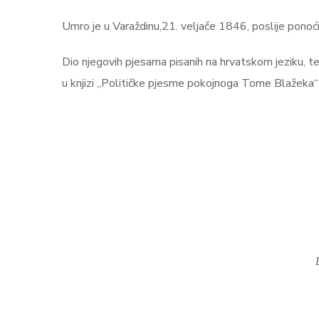
Umro je u Varaždinu,21. veljače 1846, poslije ponoć
Dio njegovih pjesama pisanih na hrvatskom jeziku, te k
u knjizi „Političke pjesme pokojnoga Tome Blažeka“