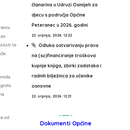
članarina u Udruzi Osmijeh za
djecu s područja Općine
Peteranec u 2026. godini
rancu
22. srpnja, 2026. 12:22
zao
lesti te
Odluka ostvarivanju prava
ože
na (su)financiranje troškova
kupnje knjiga, zbirki zadataka i
radnih bilježnica za učenike
oroda.
 grofa
osnovne
na
22. srpnja, 2026. 12:21
va od
Dokumenti Općine