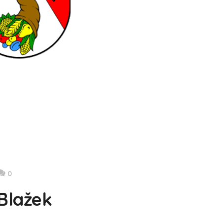
0
Blažek