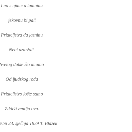
I mi s njime u tamninu
jekovnu bi pali
Priateljstva da jasninu
Nebi uzdržali.
Svetog dakle što imamo
Od ljudskog roda
Priateljstvo jošte samo
Zdàrži zemlja ova.
ebu 23. sječnja 1839 T. Blažek