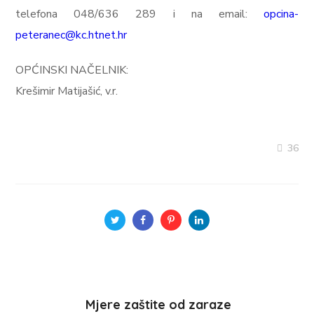
telefona 048/636 289 i na email:
opcina-
peteranec@kc.htnet.hr
OPĆINSKI NAČELNIK:
Krešimir Matijašić, v.r.
36
Mjere zaštite od zaraze