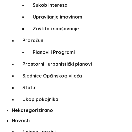
Sukob interesa
Upravljanje imovinom
Zaštita i spašavanje
Proračun
Planovi i Programi
Prostorni i urbanistički planovi
Sjednice Općinskog vijeća
Statut
Ukop pokojnika
Nekategorizirano
Novosti
Najave i pozivi