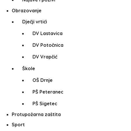
Obrazovanje
Dječji vrtići
DV Lastavica
DV Potočnica
DV Vrapčić
Škole
OŠ Drnje
PŠ Peteranec
PŠ Sigetec
Protupožarna zaštita
Sport