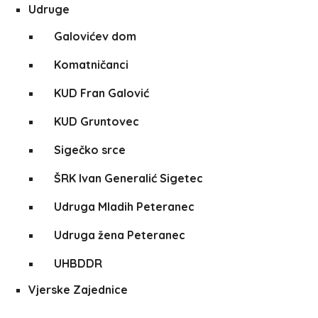
Udruge
Galovićev dom
Komatničanci
KUD Fran Galović
KUD Gruntovec
Sigečko srce
ŠRK Ivan Generalić Sigetec
Udruga Mladih Peteranec
Udruga žena Peteranec
UHBDDR
Vjerske Zajednice