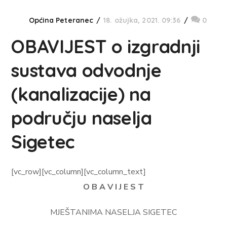
Općina Peteranec
18. ožujka, 2021. 09:36
0
OBAVIJEST o izgradnji
sustava odvodnje
(kanalizacije) na
području naselja
Sigetec
[vc_row][vc_column][vc_column_text]
O B A V I J E S T
MJEŠTANIMA NASELJA SIGETEC