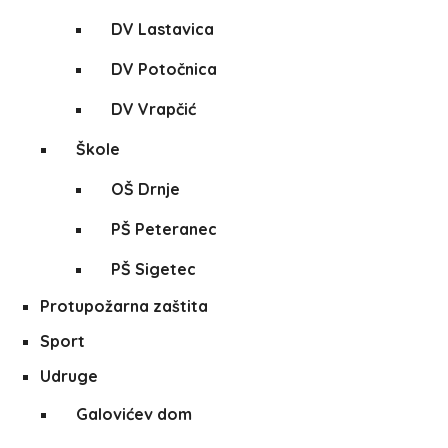
DV Lastavica
DV Potočnica
DV Vrapčić
Škole
OŠ Drnje
PŠ Peteranec
PŠ Sigetec
Protupožarna zaštita
Sport
Udruge
Galovićev dom