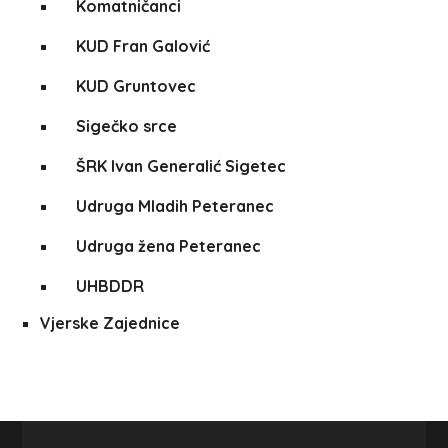
Komatničanci
KUD Fran Galović
KUD Gruntovec
Sigečko srce
ŠRK Ivan Generalić Sigetec
Udruga Mladih Peteranec
Udruga žena Peteranec
UHBDDR
Vjerske Zajednice