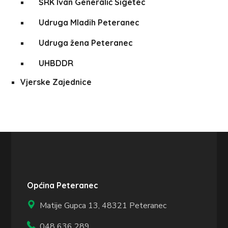
ŠRK Ivan Generalić Sigetec
Udruga Mladih Peteranec
Udruga žena Peteranec
UHBDDR
Vjerske Zajednice
Općina Peteranec
Matije Gupca 13,
48321 Peteranec
048 636 289