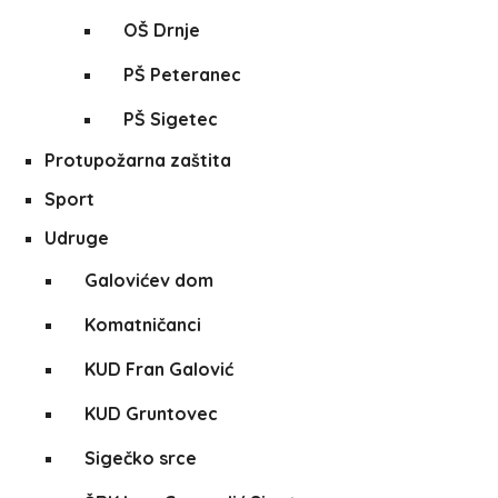
OŠ Drnje
PŠ Peteranec
PŠ Sigetec
Protupožarna zaštita
Sport
Udruge
Galovićev dom
Komatničanci
KUD Fran Galović
KUD Gruntovec
Sigečko srce