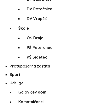
DV Potočnica
DV Vrapčić
Škole
OŠ Drnje
PŠ Peteranec
PŠ Sigetec
Protupožarna zaštita
Sport
Udruge
Galovićev dom
Komatničanci