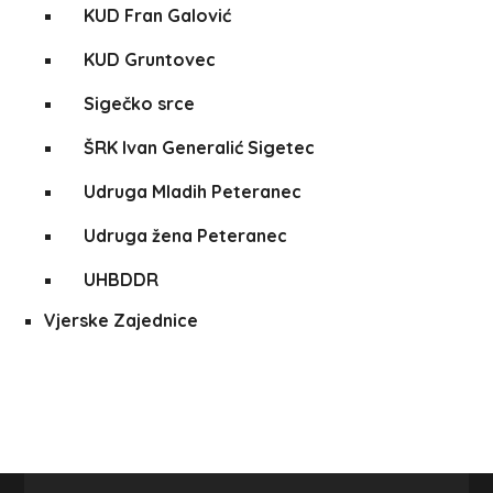
KUD Fran Galović
KUD Gruntovec
Sigečko srce
ŠRK Ivan Generalić Sigetec
Udruga Mladih Peteranec
Udruga žena Peteranec
UHBDDR
Vjerske Zajednice