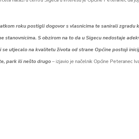
cela nalazi u centru Sigeca u interesu je Općine Peteranec da joj
tkom roku postigli dogovor s vlasnicima te sanirali zgradu k
eme stanovnicima. S obzirom na to da u Sigecu nedostaje adek
i se utjecalo na kvalitetu života od strane Općine postoji inici
te, park ili nešto drugo
– izjavio je načelnik Općine Peteranec Iv