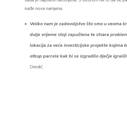
sada je napokon uklonjena. S obzirom na to da se par
nađe nova namjena.
Veliko nam je zadovoljstvo što smo u veoma kra
dulje vrijeme stoji zapuštena te stvara probl
lokacija za veće investicijske projekte kojima b
otkup parcele kak bi se izgradilo dječje igrališ
Derdić.