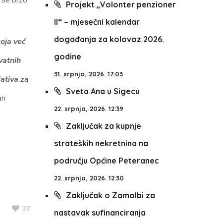
 se brzo
Projekt „Volonter penzioner
II“ – mjesečni kalendar
događanja za kolovoz 2026.
oja već
godine
vatnih
31. srpnja, 2026. 17:03
jativa za
Sveta Ana u Sigecu
an
22. srpnja, 2026. 12:39
Zaključak za kupnje
strateških nekretnina na
području Općine Peteranec
22. srpnja, 2026. 12:30
Zaključak o Zamolbi za
27
nastavak sufinanciranja