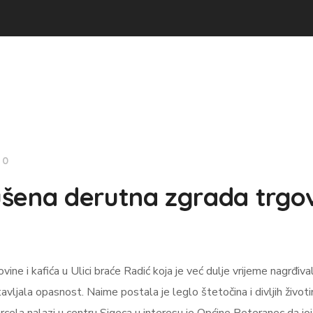
0
ušena derutna zgrada trgo
ne i kafića u Ulici braće Radić koja je već dulje vrijeme nagrđival
vljala opasnost. Naime postala je leglo štetočina i divljih životin