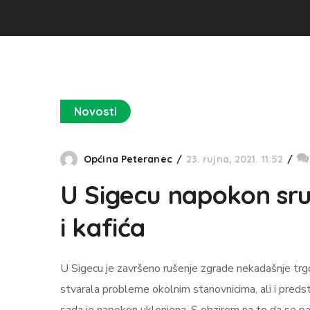
Novosti
Općina Peteranec
23. rujna, 2021. 11:52
U Sigecu napokon sr
i kafića
U Sigecu je završeno rušenje zgrade nekadašnje trgovi
stvarala probleme okolnim stanovnicima, ali i predsta