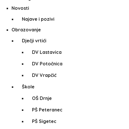
Novosti
Najave i pozivi
Obrazovanje
Dječji vrtići
DV Lastavica
DV Potočnica
DV Vrapčić
Škole
OŠ Drnje
PŠ Peteranec
PŠ Sigetec