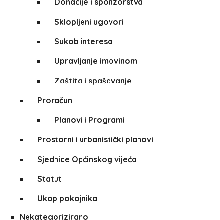
Donacije i sponzorstva
Sklopljeni ugovori
Sukob interesa
Upravljanje imovinom
Zaštita i spašavanje
Proračun
Planovi i Programi
Prostorni i urbanistički planovi
Sjednice Općinskog vijeća
Statut
Ukop pokojnika
Nekategorizirano