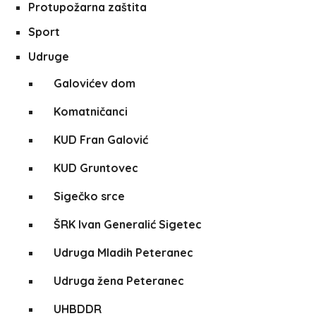
Protupožarna zaštita
Sport
Udruge
Galovićev dom
Komatničanci
KUD Fran Galović
KUD Gruntovec
Sigečko srce
ŠRK Ivan Generalić Sigetec
Udruga Mladih Peteranec
Udruga žena Peteranec
UHBDDR