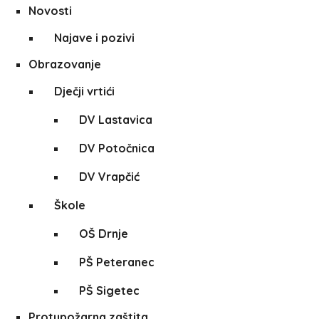
Novosti
Najave i pozivi
Obrazovanje
Dječji vrtići
DV Lastavica
DV Potočnica
DV Vrapčić
Škole
OŠ Drnje
PŠ Peteranec
PŠ Sigetec
Protupožarna zaštita