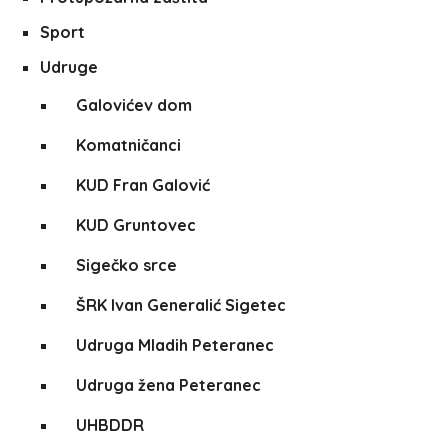
Sport
Udruge
Galovićev dom
Komatničanci
KUD Fran Galović
KUD Gruntovec
Sigečko srce
ŠRK Ivan Generalić Sigetec
Udruga Mladih Peteranec
Udruga žena Peteranec
UHBDDR