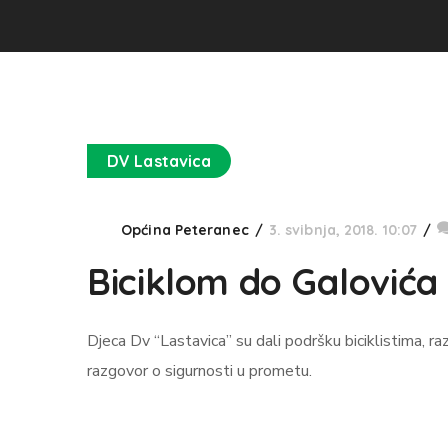
DV Lastavica
Općina Peteranec
3. svibnja, 2018. 10:07
Biciklom do Galovića
Djeca Dv “Lastavica” su dali podršku biciklistima, raz
razgovor o sigurnosti u prometu.