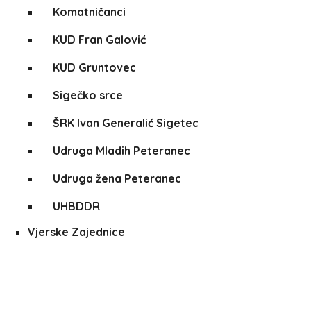
Komatničanci
KUD Fran Galović
KUD Gruntovec
Sigečko srce
ŠRK Ivan Generalić Sigetec
Udruga Mladih Peteranec
Udruga žena Peteranec
UHBDDR
Vjerske Zajednice