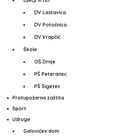
Dječji vrtići
DV Lastavica
DV Potočnica
DV Vrapčić
Škole
OŠ Drnje
PŠ Peteranec
PŠ Sigetec
Protupožarna zaštita
Sport
Udruge
Galovićev dom