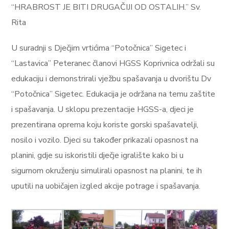
“HRABROST JE BITI DRUGAČIJI OD OSTALIH.” Sv.
Rita
U suradnji s Dječjim vrtićima “Potočnica” Sigetec i
“Lastavica” Peteranec članovi HGSS Koprivnica održali su
edukaciju i demonstrirali vježbu spašavanja u dvorištu Dv
“Potočnica” Sigetec. Edukacija je održana na temu zaštite
i spašavanja. U sklopu prezentacije HGSS-a, djeci je
prezentirana oprema koju koriste gorski spašavatelji,
nosilo i vozilo. Djeci su također prikazali opasnost na
planini, gdje su iskoristili dječje igralište kako bi u
sigurnom okruženju simulirali opasnost na planini, te ih
uputili na uobičajen izgled akcije potrage i spašavanja.