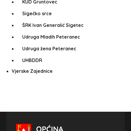
KUD Gruntovec
Sigečko srce
ŠRK Ivan Generalić Sigetec
Udruga Mladih Peteranec
Udruga žena Peteranec
UHBDDR
Vjerske Zajednice