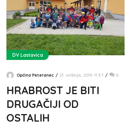
DV Lastavica
Općina Peteranec
21. svibnja, 2019. 11:57
0
HRABROST JE BITI
DRUGAČIJI OD
OSTALIH