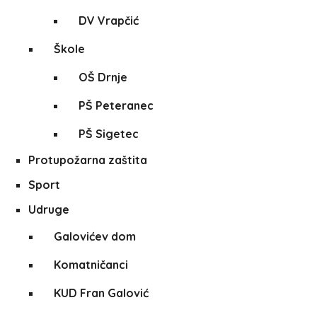
DV Vrapčić
Škole
OŠ Drnje
PŠ Peteranec
PŠ Sigetec
Protupožarna zaštita
Sport
Udruge
Galovićev dom
Komatničanci
KUD Fran Galović