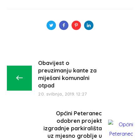
Obavijest o
preuzimanju kante za
miješani komunalni
otpad
20. svibnja, 2019. 12:27
Općini Peteranec
odobren projekt
izgradnje parkirališta
uz mjesno groblje u