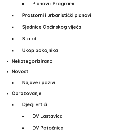
Planovi i Programi
Prostorni i urbanistički planovi
Sjednice Općinskog vijeća
Statut
Ukop pokojnika
Nekategorizirano
Novosti
Najave i pozivi
Obrazovanje
Dječji vrtići
DV Lastavica
DV Potočnica