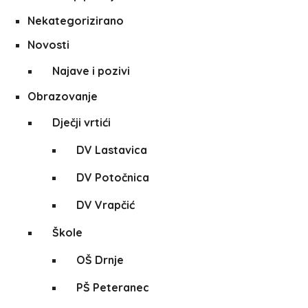
Nekategorizirano
Novosti
Najave i pozivi
Obrazovanje
Dječji vrtići
DV Lastavica
DV Potočnica
DV Vrapčić
Škole
OŠ Drnje
PŠ Peteranec