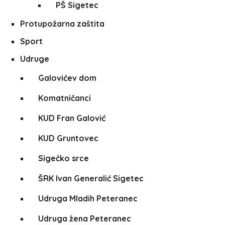
PŠ Sigetec
Protupožarna zaštita
Sport
Udruge
Galovićev dom
Komatničanci
KUD Fran Galović
KUD Gruntovec
Sigečko srce
ŠRK Ivan Generalić Sigetec
Udruga Mladih Peteranec
Udruga žena Peteranec