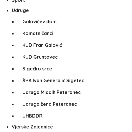
Sport
Udruge
Galovićev dom
Komatničanci
KUD Fran Galović
KUD Gruntovec
Sigečko srce
ŠRK Ivan Generalić Sigetec
Udruga Mladih Peteranec
Udruga žena Peteranec
UHBDDR
Vjerske Zajednice