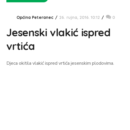
Općina Peteranec
26. rujna, 2016. 10:12
0
Jesenski vlakić ispred
vrtića
Djeca okitila vlakić ispred vrtića jesenskim plodovima.