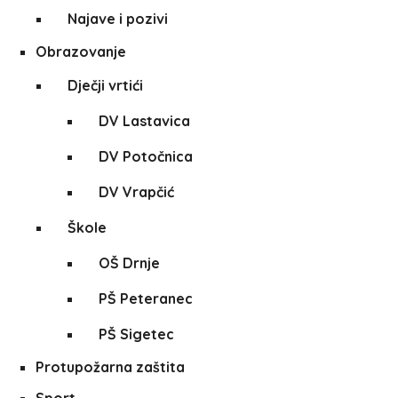
Najave i pozivi
Obrazovanje
Dječji vrtići
DV Lastavica
DV Potočnica
DV Vrapčić
Škole
OŠ Drnje
PŠ Peteranec
PŠ Sigetec
Protupožarna zaštita