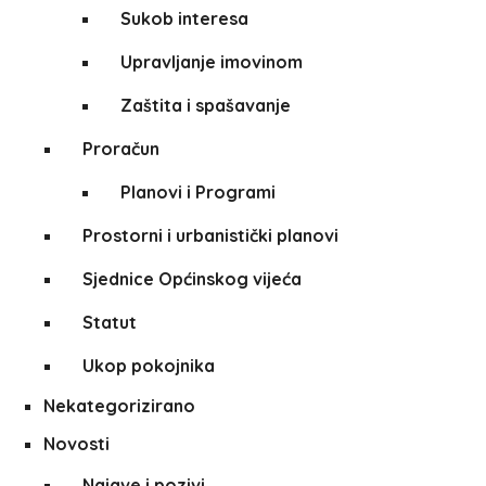
Sukob interesa
Upravljanje imovinom
Zaštita i spašavanje
Proračun
Planovi i Programi
Prostorni i urbanistički planovi
Sjednice Općinskog vijeća
Statut
Ukop pokojnika
Nekategorizirano
Novosti
Najave i pozivi