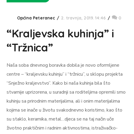
Općina Peteranec
2. travnja, 2019. 14:46
0
“Kraljevska kuhinja” i
“Tržnica”
Naša soba dnevnog boravka dobila je novo oformljene
centre – “kraljevsku kuhinju” i “tržnicu”, u sklopu projekta
“Snježno kraljevstvo”. Kako bi naša kuhinja bila što
stvarnije uprizorena, u suradnji sa roditeljima opremili smo
kuhinju sa prirodnim materijalima, ali i onim materijalima
kojima se inače u životu svakodnevno koristimo, kao što
su staklo, keramika, metal…djeca se na taj način uče
životno praktičnim i radnim aktivnostima, istraživačko-