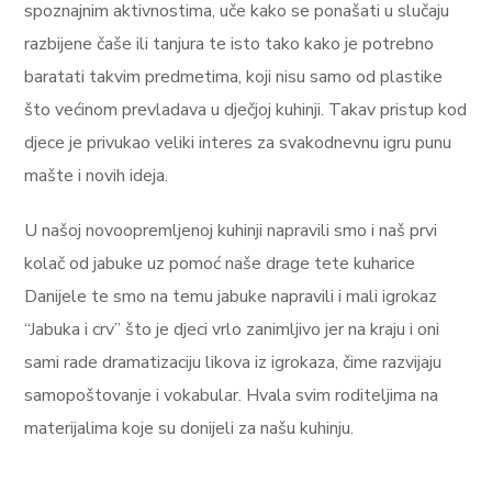
spoznajnim aktivnostima, uče kako se ponašati u slučaju
razbijene čaše ili tanjura te isto tako kako je potrebno
baratati takvim predmetima, koji nisu samo od plastike
što većinom prevladava u dječjoj kuhinji. Takav pristup kod
djece je privukao veliki interes za svakodnevnu igru punu
mašte i novih ideja.
U našoj novoopremljenoj kuhinji napravili smo i naš prvi
kolač od jabuke uz pomoć naše drage tete kuharice
Danijele te smo na temu jabuke napravili i mali igrokaz
“Jabuka i crv” što je djeci vrlo zanimljivo jer na kraju i oni
sami rade dramatizaciju likova iz igrokaza, čime razvijaju
samopoštovanje i vokabular. Hvala svim roditeljima na
materijalima koje su donijeli za našu kuhinju.