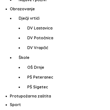
Obrazovanje
Dječji vrtići
DV Lastavica
DV Potočnica
DV Vrapčić
Škole
OŠ Drnje
PŠ Peteranec
PŠ Sigetec
Protupožarna zaštita
Sport