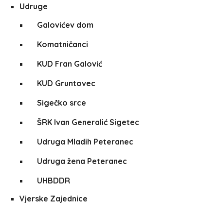
Udruge
Galovićev dom
Komatničanci
KUD Fran Galović
KUD Gruntovec
Sigečko srce
ŠRK Ivan Generalić Sigetec
Udruga Mladih Peteranec
Udruga žena Peteranec
UHBDDR
Vjerske Zajednice