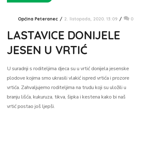
Općina Peteranec
2. listopada, 2020. 13:09
0
LASTAVICE DONIJELE
JESEN U VRTIĆ
U suradnji s roditeljima djeca su u vrtić donijela jesenske
plodove kojima smo ukrasili vlakić ispred vrtića i prozore
vrtića. Zahvaljujemo roditeljima na trudu koji su uložili u
branju lišća, kukuruza, tikva, šipka i kestena kako bi naš
vrtić postao još ljepši.