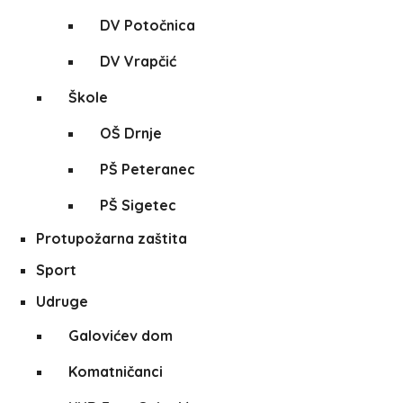
DV Potočnica
DV Vrapčić
Škole
OŠ Drnje
PŠ Peteranec
PŠ Sigetec
Protupožarna zaštita
Sport
Udruge
Galovićev dom
Komatničanci