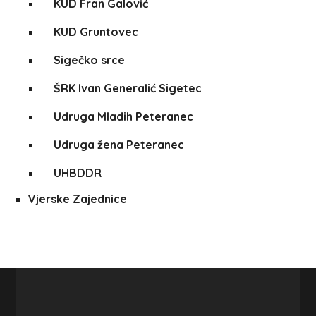
KUD Fran Galović
KUD Gruntovec
Sigečko srce
ŠRK Ivan Generalić Sigetec
Udruga Mladih Peteranec
Udruga žena Peteranec
UHBDDR
Vjerske Zajednice