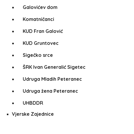
Galovićev dom
Komatničanci
KUD Fran Galović
KUD Gruntovec
Sigečko srce
ŠRK Ivan Generalić Sigetec
Udruga Mladih Peteranec
Udruga žena Peteranec
UHBDDR
Vjerske Zajednice