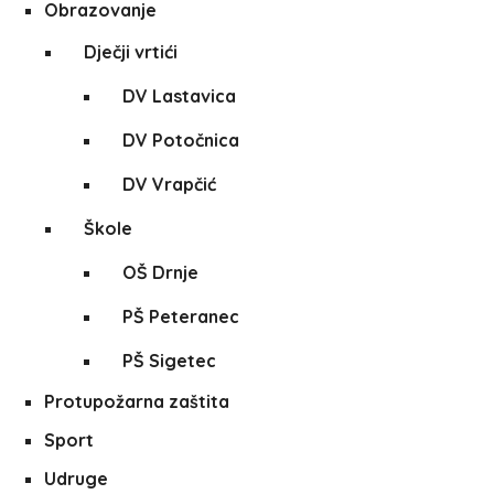
Obrazovanje
Dječji vrtići
DV Lastavica
DV Potočnica
DV Vrapčić
Škole
OŠ Drnje
PŠ Peteranec
PŠ Sigetec
Protupožarna zaštita
Sport
Udruge