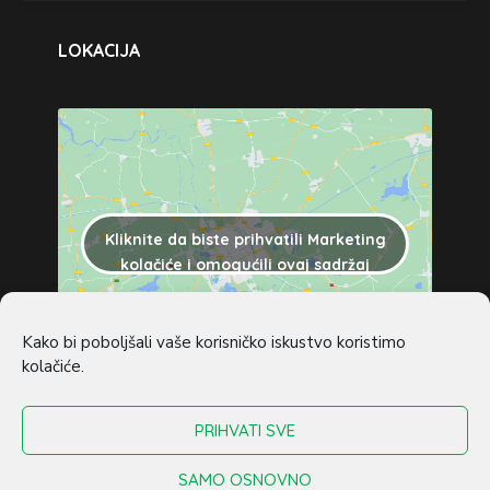
LOKACIJA
Kliknite da biste prihvatili Marketing
kolačiće i omogućili ovaj sadržaj
Kako bi poboljšali vaše korisničko iskustvo koristimo
kolačiće.
Copyright © 2022 –
2026
design by
Panda
PRIHVATI SVE
Media
. Sva prava pridržana.
SAMO OSNOVNO