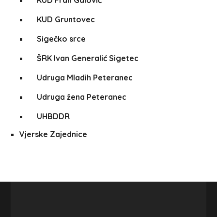
KUD Fran Galović
KUD Gruntovec
Sigečko srce
ŠRK Ivan Generalić Sigetec
Udruga Mladih Peteranec
Udruga žena Peteranec
UHBDDR
Vjerske Zajednice