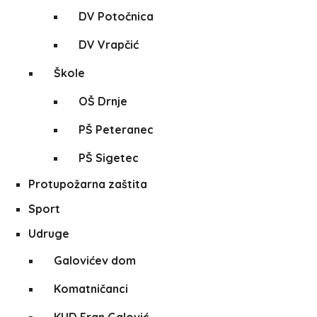
DV Potočnica
DV Vrapčić
Škole
OŠ Drnje
PŠ Peteranec
PŠ Sigetec
Protupožarna zaštita
Sport
Udruge
Galovićev dom
Komatničanci