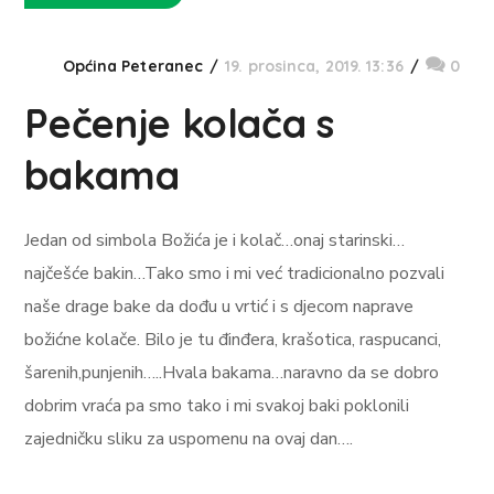
Općina Peteranec
19. prosinca, 2019. 13:36
0
Pečenje kolača s
bakama
Jedan od simbola Božića je i kolač…onaj starinski…
najčešće bakin…Tako smo i mi već tradicionalno pozvali
naše drage bake da dođu u vrtić i s djecom naprave
božićne kolače. Bilo je tu đinđera, krašotica, raspucanci,
šarenih,punjenih…..Hvala bakama…naravno da se dobro
dobrim vraća pa smo tako i mi svakoj baki poklonili
zajedničku sliku za uspomenu na ovaj dan….