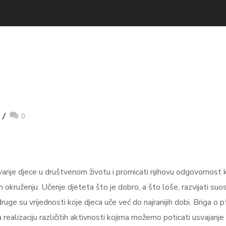
0
ovanje djece u društvenom životu i promicati njihovu odgovornost
kruženju. Učenje djeteta što je dobro, a što loše, razvijati suos
uge su vrijednosti koje djeca uče već do najranijih dobi. Briga o p
realizaciju različitih aktivnosti kojima možemo poticati usvajanje 