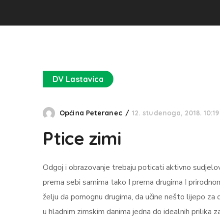
DV Lastavica
Općina Peteranec
12. studenoga, 2018. 10:19
Ptice zimi
Odgoj i obrazovanje trebaju poticati aktivno sudjel
prema sebi samima tako I prema drugima I prirodnom o
želju da pomognu drugima, da učine nešto lijepo za dr
u hladnim zimskim danima jedna do idealnih prilika za 