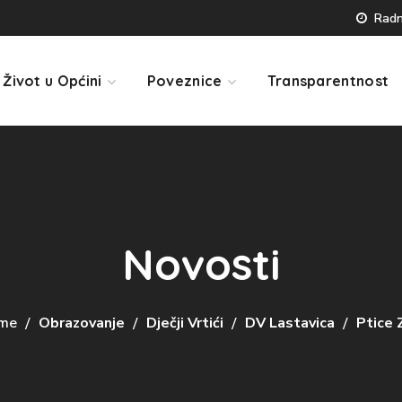
Radno
Život u Općini
Poveznice
Transparentnost
Novosti
me
Obrazovanje
Dječji Vrtići
DV Lastavica
Ptice 