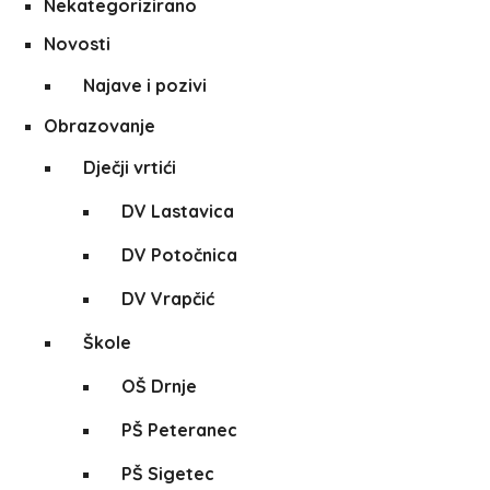
Nekategorizirano
Novosti
Najave i pozivi
Obrazovanje
Dječji vrtići
DV Lastavica
DV Potočnica
DV Vrapčić
Škole
OŠ Drnje
PŠ Peteranec
PŠ Sigetec