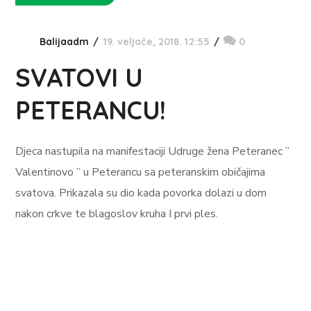
Balijaadm
19. veljače, 2018. 12:55
0
SVATOVI U
PETERANCU!
Djeca nastupila na manifestaciji Udruge žena Peteranec ”
Valentinovo ” u Peterancu sa peteranskim običajima
svatova. Prikazala su dio kada povorka dolazi u dom
nakon crkve te blagoslov kruha I prvi ples.