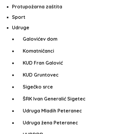
Protupožarna zaštita
Sport
Udruge
Galovićev dom
Komatničanci
KUD Fran Galović
KUD Gruntovec
Sigečko srce
ŠRK Ivan Generalić Sigetec
Udruga Mladih Peteranec
Udruga žena Peteranec