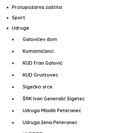
Protupožarna zaštita
Sport
Udruge
Galovićev dom
Komatničanci
KUD Fran Galović
KUD Gruntovec
Sigečko srce
ŠRK Ivan Generalić Sigetec
Udruga Mladih Peteranec
Udruga žena Peteranec