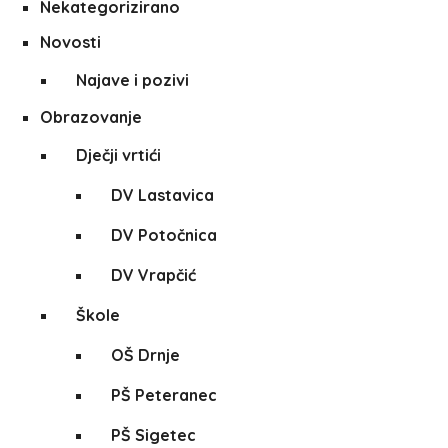
Nekategorizirano
Novosti
Najave i pozivi
Obrazovanje
Dječji vrtići
DV Lastavica
DV Potočnica
DV Vrapčić
Škole
OŠ Drnje
PŠ Peteranec
PŠ Sigetec