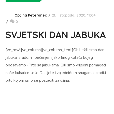
Općina Peteranec
21. listopada, 2020. 11:04
0
SVJETSKI DAN JABUKA
[vc_row][vc_column][vc_column_text]Obilježili smo dan
jabuka izradom i pečenjem jako finog kolača kojeg
obožavamo -Pite sa jabukama. Bili smo vrijedni pomagači
naše kuharice tete Danijele i zajedničkim snagama izradili
pitu kojom smo se posladili za užinu.