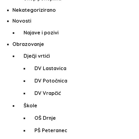
Nekategorizirano
Novosti
Najave i pozivi
Obrazovanje
Dječji vrtići
DV Lastavica
DV Potočnica
DV Vrapčić
Škole
OŠ Drnje
PŠ Peteranec