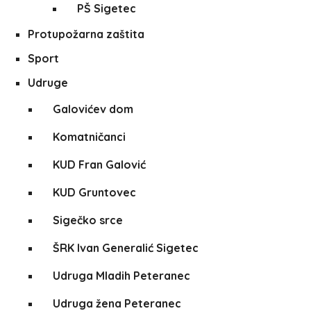
PŠ Sigetec
Protupožarna zaštita
Sport
Udruge
Galovićev dom
Komatničanci
KUD Fran Galović
KUD Gruntovec
Sigečko srce
ŠRK Ivan Generalić Sigetec
Udruga Mladih Peteranec
Udruga žena Peteranec