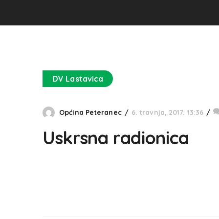
DV Lastavica
Općina Peteranec
6. travnja, 2017. 13:36
Uskrsna radionica