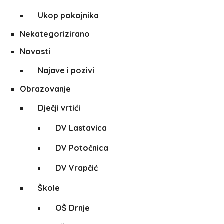
Ukop pokojnika
Nekategorizirano
Novosti
Najave i pozivi
Obrazovanje
Dječji vrtići
DV Lastavica
DV Potočnica
DV Vrapčić
Škole
OŠ Drnje