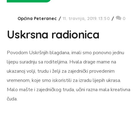
Općina Peteranec
11. travnja, 2019. 13:50
0
Uskrsna radionica
Povodom Uskršnjih blagdana, imali smo ponovno jednu
lijepu suradnju sa roditeljima. Hvala drage mame na
ukazanoj volji, trudu i želji za zajednički provedenim
vremenom, koje smo iskoristili za izradu lijepih ukrasa.
Malo mašte i zajedničkog truda, učini razna mala kreativna
čuda.