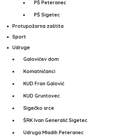
PŠ Peteranec
PŠ Sigetec
Protupožarna zaštita
Sport
Udruge
Galovićev dom
Komatničanci
KUD Fran Galović
KUD Gruntovec
Sigečko srce
ŠRK Ivan Generalić Sigetec
Udruga Mladih Peteranec