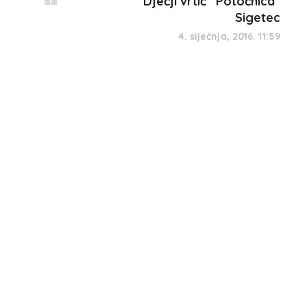
Dječji vrtić “Potočnica”
Sigetec
4. siječnja, 2016. 11:59