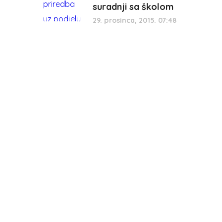
suradnji sa školom
29. prosinca, 2015. 07:48