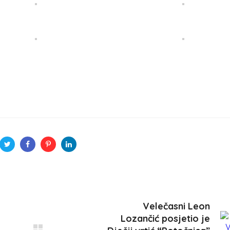
Velečasni Leon
Lozančić posjetio je