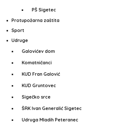
PŠ Sigetec
Protupožarna zaštita
Sport
Udruge
Galovićev dom
Komatničanci
KUD Fran Galović
KUD Gruntovec
Sigečko srce
ŠRK Ivan Generalić Sigetec
Udruga Mladih Peteranec