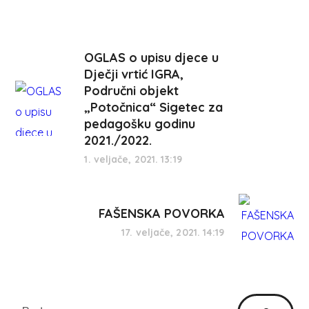
OGLAS o upisu djece u
Dječji vrtić IGRA,
Područni objekt
„Potočnica“ Sigetec za
pedagošku godinu
2021./2022.
1. veljače, 2021. 13:19
FAŠENSKA POVORKA
17. veljače, 2021. 14:19