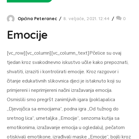
Općina Peteranec
8. veljače, 2021. 12:44
0
Emocije
[vc_row][vc_column][vc_column_text]Pčelice su ovaj
tjedan kroz svakodnevno iskustvo učile kako prepoznati,
shvatiti, izraziti i kontrolirati emocije. Kroz razgovor i
čitanje edukativnih slikovnica djeci je istaknuto koji su
primjereni i neprimjereni načini izražavanja emocija.
Osmislili smo pregršt zanimljivih igara (poklapalica
„Djevojčica sa emocijama“, podna igra „Od tužnog do
sretnog lica“, umetaljka „Emocije“, senzorna kutija sa
emotikonima, izražavanje emocija u ogledalu), pečatom
otiskivali emotikone, izrađivali maske „Emocije“, bojili kroz