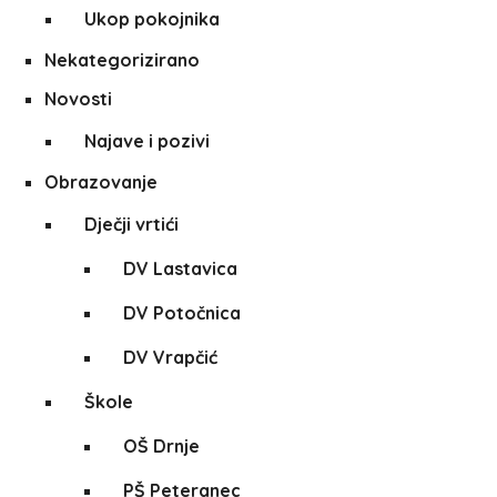
Ukop pokojnika
Nekategorizirano
Novosti
Najave i pozivi
Obrazovanje
Dječji vrtići
DV Lastavica
DV Potočnica
DV Vrapčić
Škole
OŠ Drnje
PŠ Peteranec