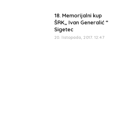
18. Memorijalni kup
ŠRK„ Ivan Generalić “
Sigetec
20. listopada, 2017. 12:47