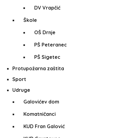
DV Vrapčić
Škole
OŠ Drnje
PŠ Peteranec
PŠ Sigetec
Protupožarna zaštita
Sport
Udruge
Galovićev dom
Komatničanci
KUD Fran Galović