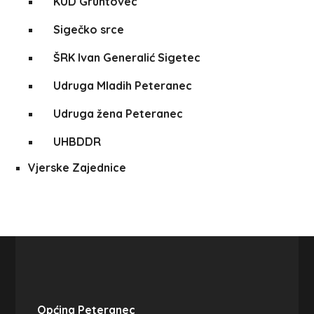
KUD Gruntovec
Sigečko srce
ŠRK Ivan Generalić Sigetec
Udruga Mladih Peteranec
Udruga žena Peteranec
UHBDDR
Vjerske Zajednice
Općina Peteranec