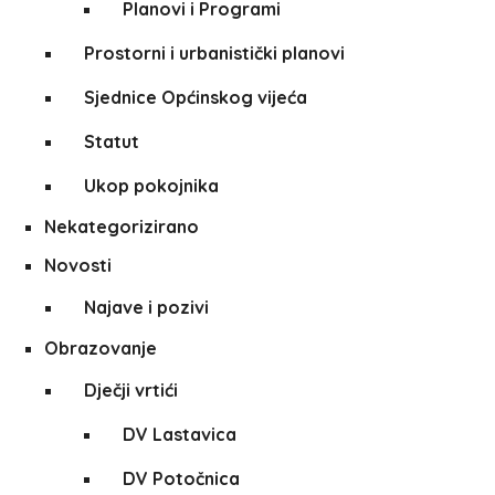
Planovi i Programi
Prostorni i urbanistički planovi
Sjednice Općinskog vijeća
Statut
Ukop pokojnika
Nekategorizirano
Novosti
Najave i pozivi
Obrazovanje
Dječji vrtići
DV Lastavica
DV Potočnica