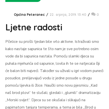
Općina Peteranec
22. srpnja, 2019. 13:40
0
Ljetne radosti
Pčelice su prošli tjedan bile vrlo aktivne. Istraživali smo
kako nastaje sapunica te što nam je sve potrebno osim
vode da bi sapunica nastala. Pomoću slamki djeca su
puhala mjehurića od sapunice, lovila ih te se natjecala čiji
će balon biti najveći. Također su uživali u igri vodom puneći
posudice, prelijevajući vodu iz jedne posude u drugu
pomoću lijevka ili žlice. Naučili smo novu pjesmicu „Kad
naš brod plovi“ te slušali, gledali i „glumili“ dramatizaciju
„Morski svijet“. Djeca su se okušala i slikajući na
papirnatom tanjura temperama, a tema je bila „Brod u