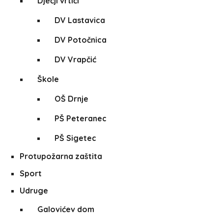
Dječji vrtići
DV Lastavica
DV Potočnica
DV Vrapčić
Škole
OŠ Drnje
PŠ Peteranec
PŠ Sigetec
Protupožarna zaštita
Sport
Udruge
Galovićev dom