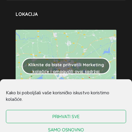
LOKACIJA
Kliknite da biste prihvatili Marketing
kolačiće i omogućili ovaj sadržaj
Kako bi poboljšali vaše korisničko iskustvo koristimo
kolačiće.
Copyright © 2022 –
2026
design by
Panda
PRIHVATI SVE
Media
. Sva prava pridržana.
SAMO OSNOVNO