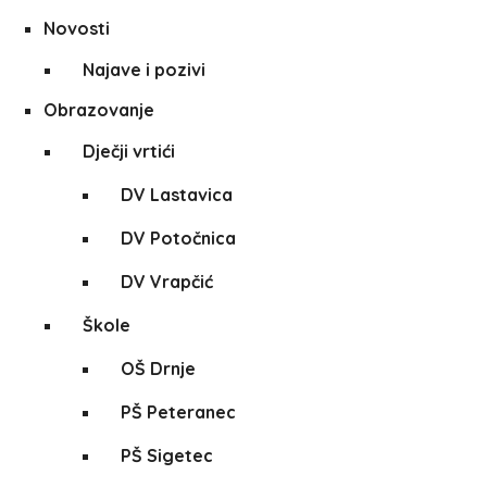
Novosti
Najave i pozivi
Obrazovanje
Dječji vrtići
DV Lastavica
DV Potočnica
DV Vrapčić
Škole
OŠ Drnje
PŠ Peteranec
PŠ Sigetec