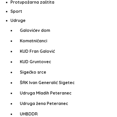
Protupožarna zaštita
Sport
Udruge
Galovićev dom
Komatničanci
KUD Fran Galović
KUD Gruntovec
Sigečko srce
ŠRK Ivan Generalić Sigetec
Udruga Mladih Peteranec
Udruga žena Peteranec
UHBDDR