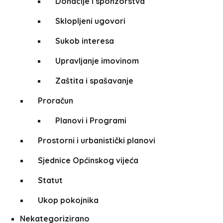
Donacije i sponzorstva
Sklopljeni ugovori
Sukob interesa
Upravljanje imovinom
Zaštita i spašavanje
Proračun
Planovi i Programi
Prostorni i urbanistički planovi
Sjednice Općinskog vijeća
Statut
Ukop pokojnika
Nekategorizirano