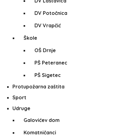
DV Lastavica
DV Potočnica
DV Vrapčić
Škole
OŠ Drnje
PŠ Peteranec
PŠ Sigetec
Protupožarna zaštita
Sport
Udruge
Galovićev dom
Komatničanci