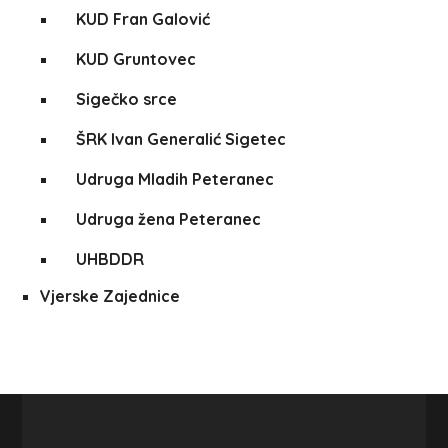
KUD Fran Galović
KUD Gruntovec
Sigečko srce
ŠRK Ivan Generalić Sigetec
Udruga Mladih Peteranec
Udruga žena Peteranec
UHBDDR
Vjerske Zajednice