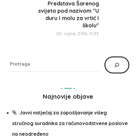
Predstava Šarenog
svijeta pod nazivom "U
duru I molu za vrtić I
školu"
20. rujna, 2016. 11:33
Najnovije objave
Javni natječaj za zapošljavanje višeg
stručnog suradnika za računovodstvene poslove
na neodređeno