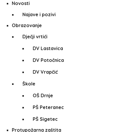
Novosti
Najave i pozivi
Obrazovanje
Dječji vrtići
DV Lastavica
DV Potočnica
DV Vrapčić
Škole
OŠ Drnje
PŠ Peteranec
PŠ Sigetec
Protupožarna zaštita