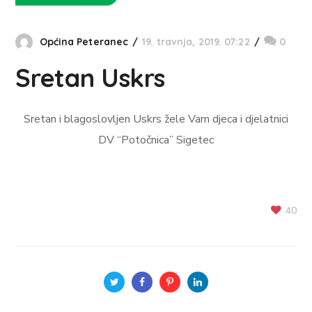
Općina Peteranec
19. travnja, 2019. 07:22
0
Sretan Uskrs
Sretan i blagoslovljen Uskrs žele Vam djeca i djelatnici
DV “Potočnica” Sigetec
40