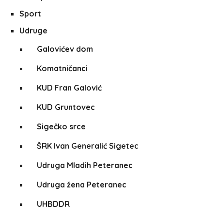
Sport
Udruge
Galovićev dom
Komatničanci
KUD Fran Galović
KUD Gruntovec
Sigečko srce
ŠRK Ivan Generalić Sigetec
Udruga Mladih Peteranec
Udruga žena Peteranec
UHBDDR