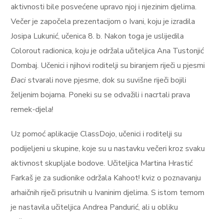
aktivnosti bile posvećene upravo njoj i njezinim djelima.
Večer je započela prezentacijom o Ivani, koju je izradila
Josipa Lukunić, učenica 8. b. Nakon toga je uslijedila
Colorout radionica, koju je održala učiteljica Ana Tustonjić
Dombaj. Učenici i njihovi roditelji su biranjem riječi u pjesmi
Đaci
stvarali nove pjesme, dok su suvišne riječi bojili
željenim bojama. Poneki su se odvažili i nacrtali prava
remek-djela!
Uz pomoć aplikacije ClassDojo, učenici i roditelji su
podijeljeni u skupine, koje su u nastavku večeri kroz svaku
aktivnost skupljale bodove. Učiteljica Martina Hrastić
Farkaš je za sudionike održala Kahoot! kviz o poznavanju
arhaičnih riječi prisutnih u Ivaninim djelima. S istom temom
je nastavila učiteljica Andrea Pandurić, ali u obliku