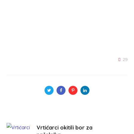
29
Vrtićarci okitili bor za