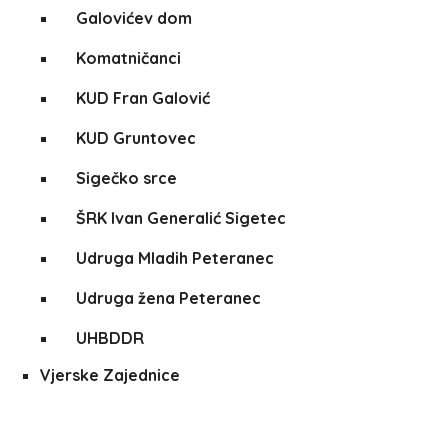
Galovićev dom
Komatničanci
KUD Fran Galović
KUD Gruntovec
Sigečko srce
ŠRK Ivan Generalić Sigetec
Udruga Mladih Peteranec
Udruga žena Peteranec
UHBDDR
Vjerske Zajednice