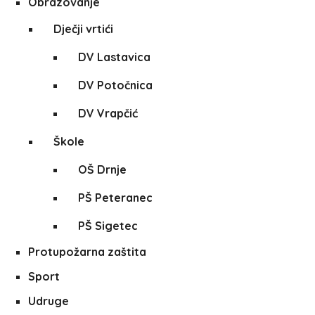
Obrazovanje
Dječji vrtići
DV Lastavica
DV Potočnica
DV Vrapčić
Škole
OŠ Drnje
PŠ Peteranec
PŠ Sigetec
Protupožarna zaštita
Sport
Udruge