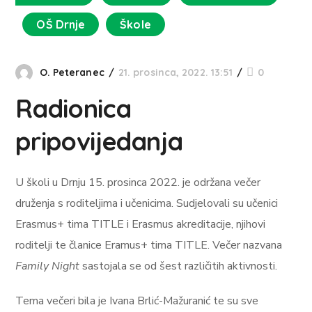
OŠ Drnje
Škole
O. Peteranec
21. prosinca, 2022. 13:51
0
Radionica
pripovijedanja
U školi u Drnju 15. prosinca 2022. je održana večer
druženja s roditeljima i učenicima. Sudjelovali su učenici
Erasmus+ tima TITLE i Erasmus akreditacije, njihovi
roditelji te članice Eramus+ tima TITLE. Večer nazvana
Family Night
sastojala se od šest različitih aktivnosti.
Tema večeri bila je Ivana Brlić-Mažuranić te su sve